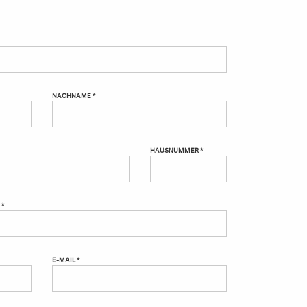
NACHNAME *
HAUSNUMMER *
 *
E-MAIL *