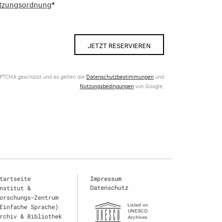
tzungsordnung
*
JETZT RESERVIEREN
APTCHA geschützt und es gelten die
Datenschutzbestimmungen
und
Nutzungsbedingungen
von Google.
tartseite
Impressum
Datenschutz
nstitut &
orschungs-Zentrum
Einfache Sprache)
rchiv & Bibliothek