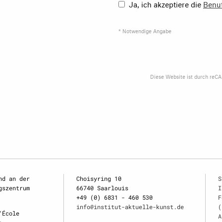
Ja, ich akzeptiere die
Benu
* Notwendige Angabe
Diese Website ist durch reC
nd an der
Choisyring 10
S
gszentrum
66740 Saarlouis
I
+49 (0) 6831 - 460 530
F
info@institut-aktuelle-kunst.de
(
‘École
A