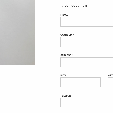
→ Leihgebühren
FIRMA
VORNAME *
STRASSE *
PLZ *
ORT
TELEFON *