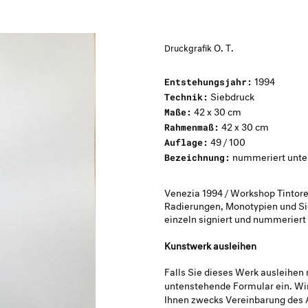
O. T.
Druckgrafik
1994
Entstehungsjahr:
Siebdruck
Technik:
42 x 30 cm
Maße:
42 x 30 cm
Rahmenmaß:
49 / 100
Auflage:
nummeriert unten 
Bezeichnung:
Venezia 1994 / Workshop Tintore
Radierungen, Monotypien und Si
einzeln signiert und nummeriert
Kunstwerk ausleihen
Falls Sie dieses Werk ausleihen 
untenstehende Formular ein. Wir
Ihnen zwecks Vereinbarung des 