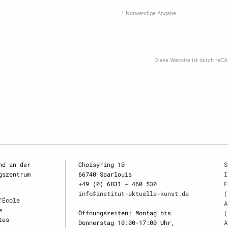
* Notwendige Angabe
Diese Website ist durch reC
nd an der
Choisyring 10
S
gszentrum
66740 Saarlouis
I
+49 (0) 6831 - 460 530
F
info@institut-aktuelle-kunst.de
(
‘École
A
e
Öffnungszeiten: Montag bis
(
tes
Donnerstag 10:00-17:00 Uhr,
A