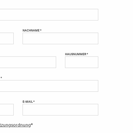
NACHNAME *
HAUSNUMMER *
 *
E-MAIL *
tzungsordnung
*