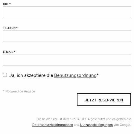
ORT *
TELEFON *
E-MAIL *
Ja, ich akzeptiere die
Benutzungsordnung
*
* Notwendige Angabe
JETZT RESERVIEREN
Diese Website ist durch reCAPTCHA geschützt und es gelten die
Datenschutzbestimmungen
und
Nutzungsbedingungen
von Google.