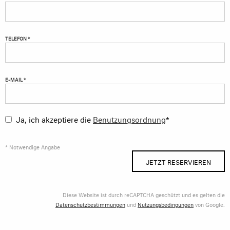
TELEFON *
E-MAIL *
Ja, ich akzeptiere die
Benutzungsordnung
*
* Notwendige Angabe
JETZT RESERVIEREN
Diese Website ist durch reCAPTCHA geschützt und es gelten die
Datenschutzbestimmungen
und
Nutzungsbedingungen
von Google.