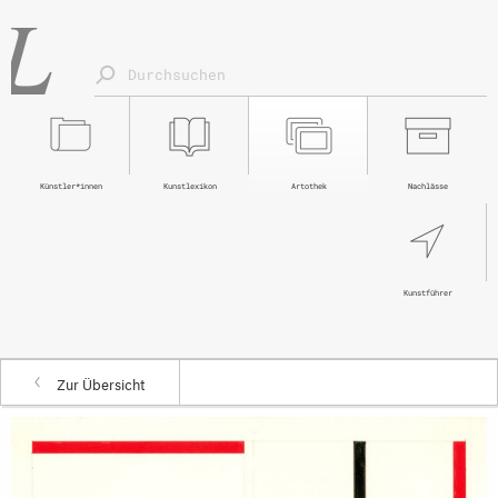
Künstler*innen
Kunstlexikon
Artothek
Nachlässe
Kunstführer
Zur Übersicht