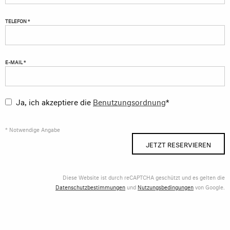
TELEFON *
E-MAIL *
Ja, ich akzeptiere die
Benutzungsordnung
*
* Notwendige Angabe
JETZT RESERVIEREN
Diese Website ist durch reCAPTCHA geschützt und es gelten die
Datenschutzbestimmungen
und
Nutzungsbedingungen
von Google.