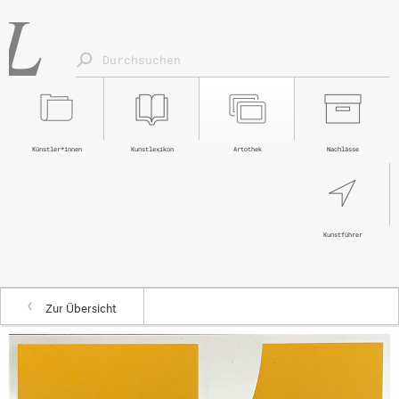
Künstler*innen
Kunstlexikon
Artothek
Nachlässe
Kunstführer
Zur Übersicht