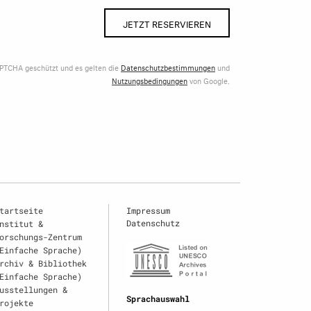
JETZT RESERVIEREN
APTCHA geschützt und es gelten die
Datenschutzbestimmungen
und
Nutzungsbedingungen
von Google.
tartseite
Impressum
Datenschutz
nstitut &
orschungs-Zentrum
Einfache Sprache)
rchiv & Bibliothek
Einfache Sprache)
usstellungen &
Sprachauswahl
rojekte