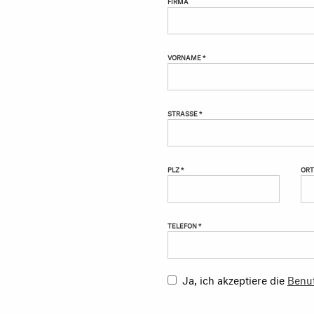
FIRMA
VORNAME *
STRASSE *
PLZ *
ORT
TELEFON *
Ja, ich akzeptiere die
Benu