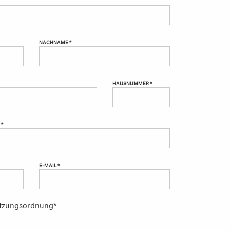
NACHNAME *
HAUSNUMMER *
 *
E-MAIL *
tzungsordnung
*