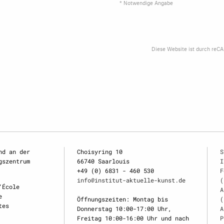
* Notwendige Angabe
Diese Website ist durch reC
nd an der
Choisyring 10
S
gszentrum
66740 Saarlouis
I
+49 (0) 6831 - 460 530
F
info@institut-aktuelle-kunst.de
(
‘École
A
e
Öffnungszeiten: Montag bis
(
tes
Donnerstag 10:00-17:00 Uhr,
A
Freitag 10:00-16:00 Uhr und nach
P