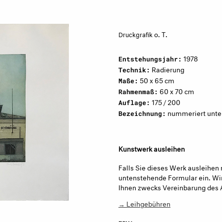
o. T.
Druckgrafik
1978
Entstehungsjahr:
Radierung
Technik:
50 x 65 cm
Maße:
60 x 70 cm
Rahmenmaß:
175 / 200
Auflage:
nummeriert unten 
Bezeichnung:
Kunstwerk ausleihen
Falls Sie dieses Werk ausleihen 
untenstehende Formular ein. Wir
Ihnen zwecks Vereinbarung des 
→ Leihgebühren