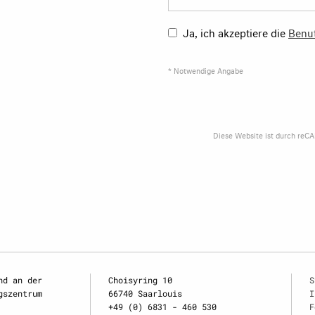
Ja, ich akzeptiere die
Benu
* Notwendige Angabe
Diese Website ist durch reC
nd an der
Choisyring 10
S
gszentrum
66740 Saarlouis
I
+49 (0) 6831 - 460 530
F