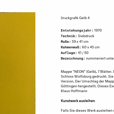
Gelb 4
Druckgrafik
1970
Entstehungsjahr:
Siebdruck
Technik:
59 x 41 cm
Maße:
60 x 45 cm
Rahmenmaß:
41 / 50
Auflage:
nummeriert unten 
Bezeichnung:
Mappe "NEON" (Gelb), 7 Blätter
Schloss Wolfsburg gedruckt. Sie 
Version. Der Umschlag der Mapp
Göttingen hergestellt. Dieses E
Klaus Hoffmann
Kunstwerk ausleihen
Falls Sie dieses Werk ausleihen 