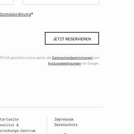
tzungsordnung
*
JETZT RESERVIEREN
APTCHA geschützt und es gelten die
Datenschutzbestimmungen
und
Nutzungsbedingungen
von Google.
tartseite
Impressum
Datenschutz
nstitut &
orschungs-Zentrum