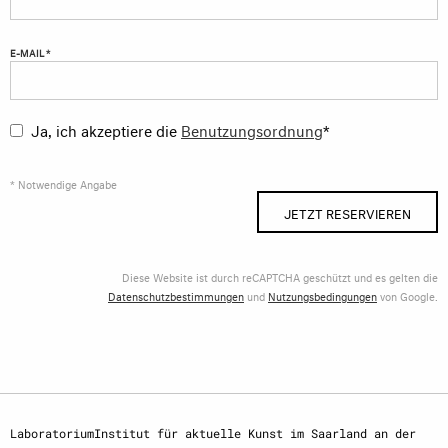
E-MAIL *
Ja, ich akzeptiere die
Benutzungsordnung
*
* Notwendige Angabe
JETZT RESERVIEREN
Diese Website ist durch reCAPTCHA geschützt und es gelten die
Datenschutzbestimmungen
und
Nutzungsbedingungen
von Google.
LaboratoriumInstitut für aktuelle Kunst im Saarland an der