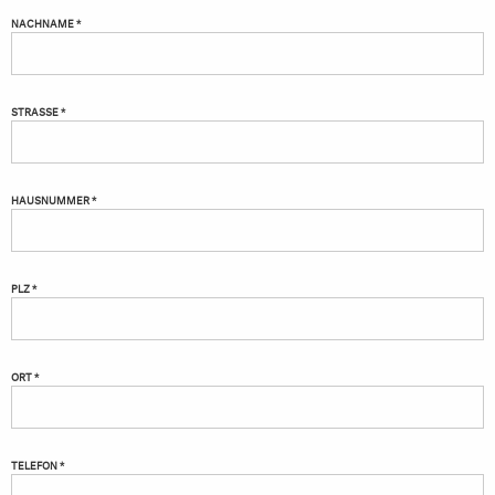
NACHNAME *
STRASSE *
HAUSNUMMER *
PLZ *
ORT *
TELEFON *