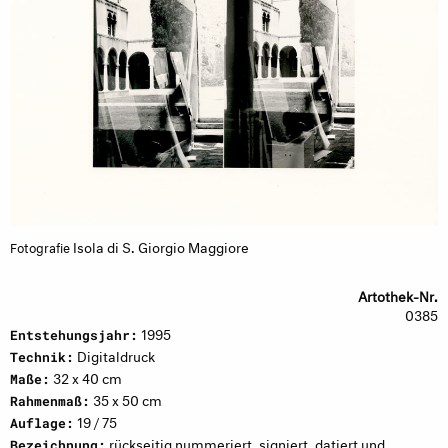
Isola di S. Giorgio Maggiore
Fotografie
Artothek-Nr.
0385
1995
Entstehungsjahr:
Digitaldruck
Technik:
32 x 40 cm
Maße:
35 x 50 cm
Rahmenmaß:
19 / 75
Auflage:
rückseitig nummeriert, signiert, datiert und
Bezeichnung: