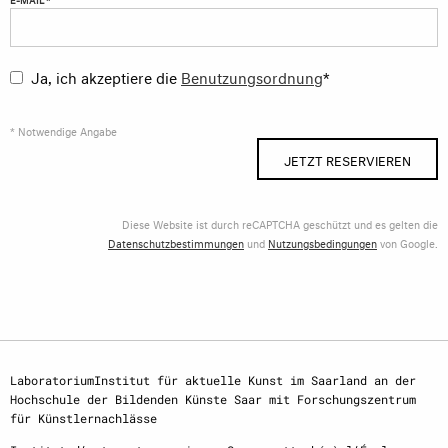
Ja, ich akzeptiere die
Benutzungsordnung
*
* Notwendige Angabe
JETZT RESERVIEREN
Diese Website ist durch reCAPTCHA geschützt und es gelten die
Datenschutzbestimmungen
und
Nutzungsbedingungen
von Google.
LaboratoriumInstitut für aktuelle Kunst im Saarland an der
Hochschule der Bildenden Künste Saar mit Forschungszentrum
für Künstlernachlässe