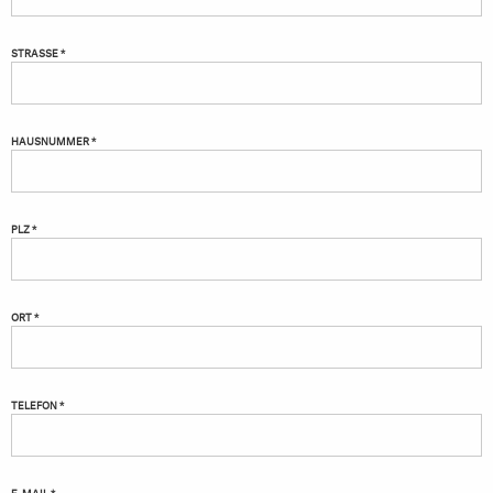
STRASSE *
HAUSNUMMER *
PLZ *
ORT *
TELEFON *
E-MAIL *