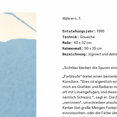
o. T.
Malerei
1995
Entstehungsjahr:
Gouache
Technik:
40 x 32 cm
Maße:
50 x 35 cm
Rahmenmaß:
signiert und dati
Bezeichnung:
„Sichtbar bleiben die Spuren ei
„Farbläufe“ bietet einen bemerk
Künstlers. ”Dies ist eigentlich e
mich als Grafiker und Radierer m
oft mit Liniengefügen; und diese 
nämlich Schwarz.“, sagt er. Die 
„verrinnen“, umschreiben anscha
Kerker löst große Mengen Farbp
einzutauchen, oder die Farbe übe