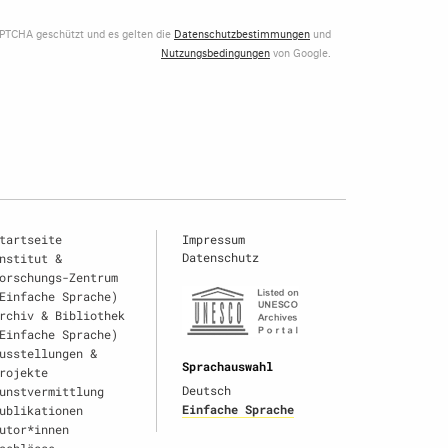
APTCHA geschützt und es gelten die
Datenschutzbestimmungen
und
Nutzungsbedingungen
von Google.
tartseite
Impressum
Datenschutz
nstitut &
orschungs-Zentrum
Einfache Sprache)
rchiv & Bibliothek
Einfache Sprache)
usstellungen &
Sprachauswahl
rojekte
Deutsch
unstvermittlung
Einfache Sprache
ublikationen
utor*innen
achlässe