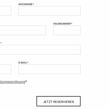
NACHNAME *
HAUSNUMMER *
 *
E-MAIL *
tzungsordnung
*
JETZT RESERVIEREN