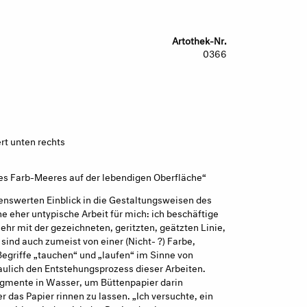
Artothek-Nr.
0366
ert unten rechts
nes Farb-Meeres auf der lebendigen Oberfläche“
enswerten Einblick in die Gestaltungsweisen des
ine eher untypische Arbeit für mich: ich beschäftige
ehr mit der gezeichneten, geritzten, geätzten Linie,
sind auch zumeist von einer (Nicht- ?) Farbe,
Begriffe „tauchen“ und „laufen“ im Sinne von
ulich den Entstehungsprozess dieser Arbeiten.
igmente in Wasser, um Büttenpapier darin
r das Papier rinnen zu lassen. „Ich versuchte, ein