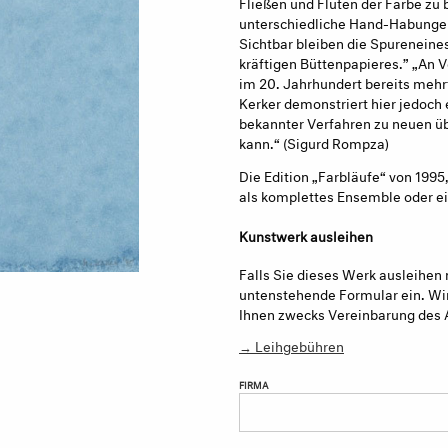
Fließen und Fluten der Farbe zu 
unterschiedliche Hand-Habungen 
Sichtbar bleiben die Spureneine
kräftigen Büttenpapieres.” „An 
im 20. Jahrhundert bereits mehrf
Kerker demonstriert hier jedoch 
bekannter Verfahren zu neuen ü
kann.“ (Sigurd Rompza)
Die Edition „Farbläufe“ von 1995,
als komplettes Ensemble oder ei
Kunstwerk ausleihen
Falls Sie dieses Werk ausleihen 
untenstehende Formular ein. Wir
Ihnen zwecks Vereinbarung des 
→ Leihgebühren
FIRMA