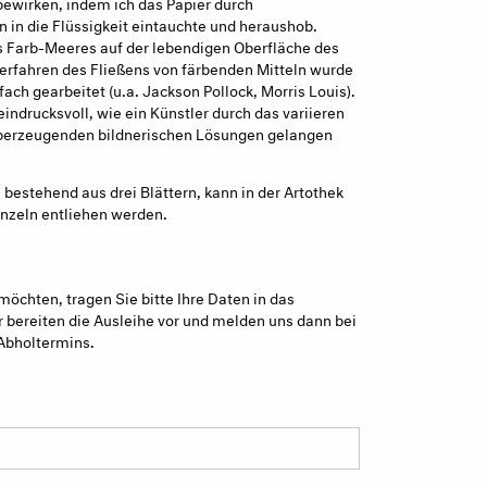
bewirken, indem ich das Papier durch
in die Flüssigkeit eintauchte und heraushob.
s Farb-Meeres auf der lebendigen Oberfläche des
Verfahren des Fließens von färbenden Mitteln wurde
ach gearbeitet (u.a. Jackson Pollock, Morris Louis).
eindrucksvoll, wie ein Künstler durch das variieren
berzeugenden bildnerischen Lösungen gelangen
 bestehend aus drei Blättern, kann in der Artothek
nzeln entliehen werden.
möchten, tragen Sie bitte Ihre Daten in das
 bereiten die Ausleihe vor und melden uns dann bei
Abholtermins.