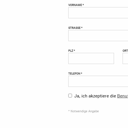
VORNAME *
STRASSE *
PLZ *
ORT
TELEFON *
Ja, ich akzeptiere die
Benu
* Notwendige Angabe