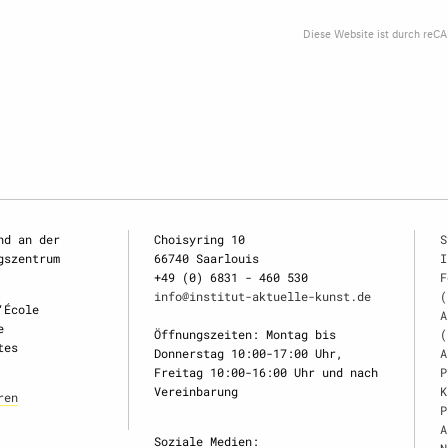
Diese Website ist durch reC
nd an der
Choisyring 10
S
gszentrum
66740 Saarlouis
I
+49 (0) 6831 - 460 530
F
info@institut-aktuelle-kunst.de
(
‘École
A
e
Öffnungszeiten: Montag bis
(
tes
Donnerstag 10:00-17:00 Uhr,
A
Freitag 10:00-16:00 Uhr und nach
P
Vereinbarung
K
ren
P
A
Soziale Medien:
N