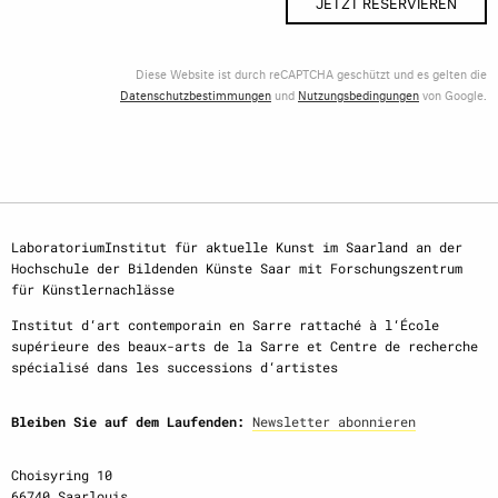
JETZT RESERVIEREN
Diese Website ist durch reCAPTCHA geschützt und es gelten die
Datenschutzbestimmungen
und
Nutzungsbedingungen
von Google.
LaboratoriumInstitut für aktuelle Kunst im Saarland an der
Hochschule der Bildenden Künste Saar mit Forschungszentrum
für Künstlernachlässe
Institut d‘art contemporain en Sarre rattaché à l‘École
supérieure des beaux-arts de la Sarre et Centre de recherche
spécialisé dans les successions d‘artistes
Bleiben Sie auf dem Laufenden:
Newsletter abonnieren
Choisyring 10
66740 Saarlouis