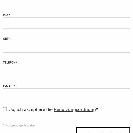
PLZ *
ORT *
TELEFON *
E-MAIL *
Ja, ich akzeptiere die
Benutzungsordnung
*
* Notwendige Angabe