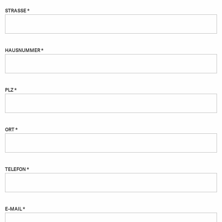
STRASSE *
HAUSNUMMER *
PLZ *
ORT *
TELEFON *
E-MAIL *