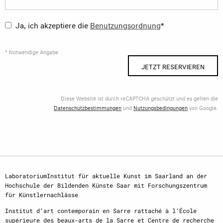
Ja, ich akzeptiere die
Benutzungsordnung
*
* Notwendige Angabe
JETZT RESERVIEREN
Diese Website ist durch reCAPTCHA geschützt und es gelten die
Datenschutzbestimmungen
und
Nutzungsbedingungen
von Google.
LaboratoriumInstitut für aktuelle Kunst im Saarland an der
Hochschule der Bildenden Künste Saar mit Forschungszentrum
für Künstlernachlässe
Institut d‘art contemporain en Sarre rattaché à l‘École
supérieure des beaux-arts de la Sarre et Centre de recherche