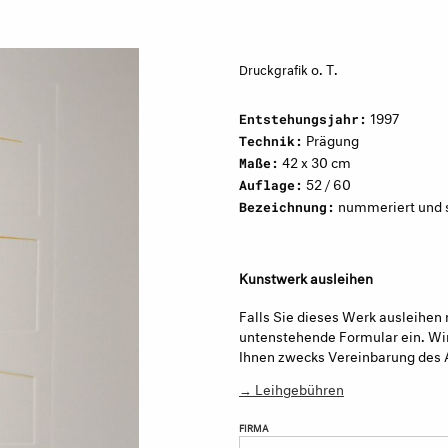
o. T.
Druckgrafik
1997
Entstehungsjahr:
Prägung
Technik:
42 x 30 cm
Maße:
52 / 60
Auflage:
nummeriert und s
Bezeichnung:
Kunstwerk ausleihen
Falls Sie dieses Werk ausleihen 
untenstehende Formular ein. Wir
Ihnen zwecks Vereinbarung des 
→ Leihgebühren
FIRMA