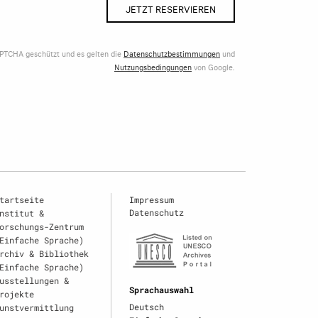
JETZT RESERVIEREN
APTCHA geschützt und es gelten die
Datenschutzbestimmungen
und
Nutzungsbedingungen
von Google.
tartseite
Impressum
Datenschutz
nstitut &
orschungs-Zentrum
Einfache Sprache)
rchiv & Bibliothek
Einfache Sprache)
usstellungen &
Sprachauswahl
rojekte
Deutsch
unstvermittlung