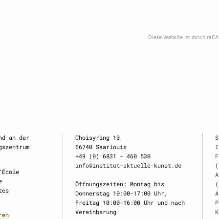
Diese Website ist durch reC
nd an der
Choisyring 10
S
gszentrum
66740 Saarlouis
I
+49 (0) 6831 - 460 530
F
info@institut-aktuelle-kunst.de
(
‘École
A
e
Öffnungszeiten: Montag bis
(
tes
Donnerstag 10:00-17:00 Uhr,
A
Freitag 10:00-16:00 Uhr und nach
P
Vereinbarung
K
ren