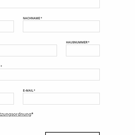
NACHNAME *
HAUSNUMMER *
 *
E-MAIL *
tzungsordnung
*