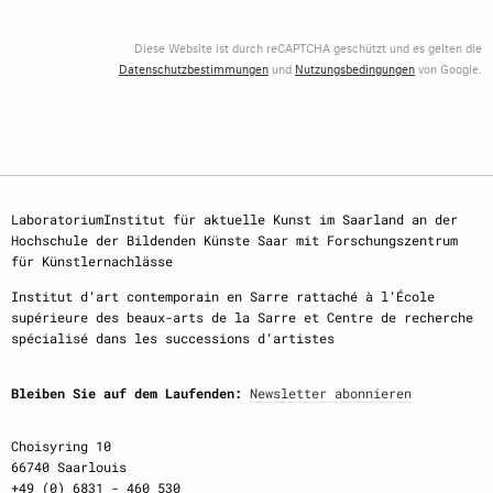
Diese Website ist durch reCAPTCHA geschützt und es gelten die
Datenschutzbestimmungen
und
Nutzungsbedingungen
von Google.
LaboratoriumInstitut für aktuelle Kunst im Saarland an der
Hochschule der Bildenden Künste Saar mit Forschungszentrum
für Künstlernachlässe
Institut d‘art contemporain en Sarre rattaché à l‘École
supérieure des beaux-arts de la Sarre et Centre de recherche
spécialisé dans les successions d‘artistes
Bleiben Sie auf dem Laufenden:
Newsletter abonnieren
Choisyring 10
66740 Saarlouis
+49 (0) 6831 - 460 530