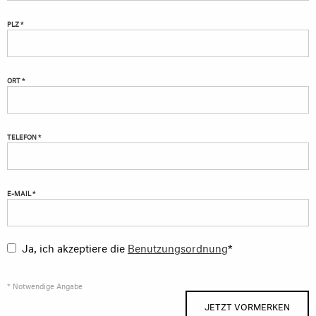
PLZ *
ORT *
TELEFON *
E-MAIL *
Ja, ich akzeptiere die
Benutzungsordnung
*
* Notwendige Angabe
JETZT VORMERKEN