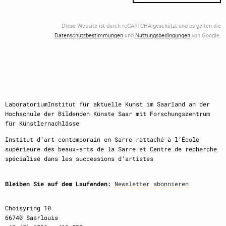
Diese Website ist durch reCAPTCHA geschützt und es gelten die
Datenschutzbestimmungen
und
Nutzungsbedingungen
von Google.
LaboratoriumInstitut für aktuelle Kunst im Saarland an der
Hochschule der Bildenden Künste Saar mit Forschungszentrum
für Künstlernachlässe
Institut d‘art contemporain en Sarre rattaché à l‘École
supérieure des beaux-arts de la Sarre et Centre de recherche
spécialisé dans les successions d‘artistes
Bleiben Sie auf dem Laufenden:
Newsletter abonnieren
Choisyring 10
66740 Saarlouis