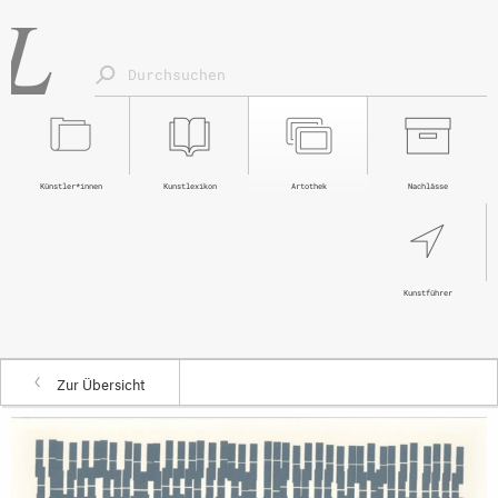
Künstler*innen
Kunstlexikon
Artothek
Nachlässe
Kunstführer
Zur Übersicht