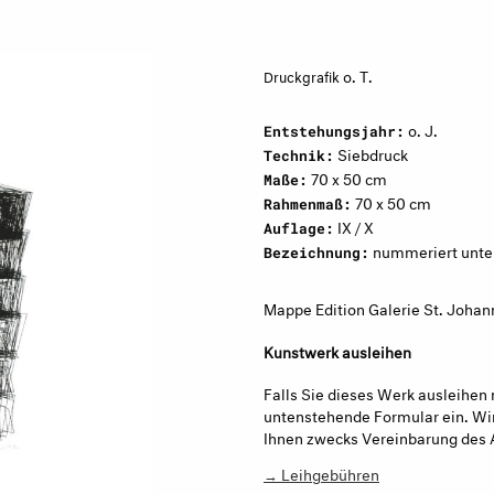
o. T.
Druckgrafik
o. J.
Entstehungsjahr:
Siebdruck
Technik:
70 x 50 cm
Maße:
70 x 50 cm
Rahmenmaß:
IX / X
Auflage:
nummeriert unten 
Bezeichnung:
Mappe Edition Galerie St. Johan
Kunstwerk ausleihen
Falls Sie dieses Werk ausleihen 
untenstehende Formular ein. Wir
Ihnen zwecks Vereinbarung des 
→ Leihgebühren