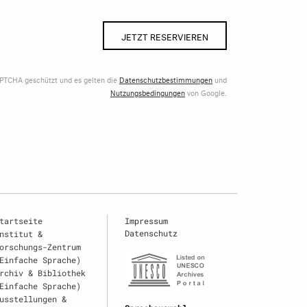
JETZT RESERVIEREN
APTCHA geschützt und es gelten die
Datenschutzbestimmungen
und
Nutzungsbedingungen
von Google.
tartseite
Impressum
Datenschutz
nstitut &
orschungs-Zentrum
Einfache Sprache)
rchiv & Bibliothek
Einfache Sprache)
usstellungen &