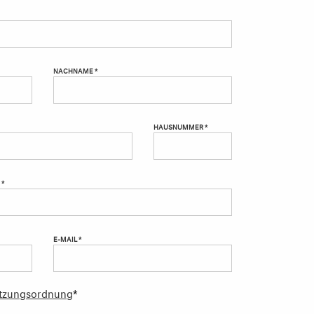
NACHNAME *
HAUSNUMMER *
 *
E-MAIL *
tzungsordnung
*