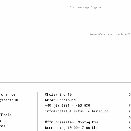
* Notwendige Angabe
Diese Website ist durch reC
nd an der
Choisyring 10
S
gszentrum
66740 Saarlouis
I
+49 (0) 6831 - 460 530
F
info@institut-aktuelle-kunst.de
(
‘École
A
e
Öffnungszeiten: Montag bis
(
tes
Donnerstag 10:00-17:00 Uhr,
A