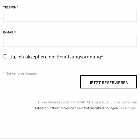
TELEFON *
E-MAIL *
Ja, ich akzeptiere die
Benutzungsordnung
*
* Notwendige Angabe
JETZT RESERVIEREN
Diese Website ist durch reCAPTCHA geschützt und es gelten die
Datenschutzbestimmungen
und
Nutzungsbedingungen
von Google.