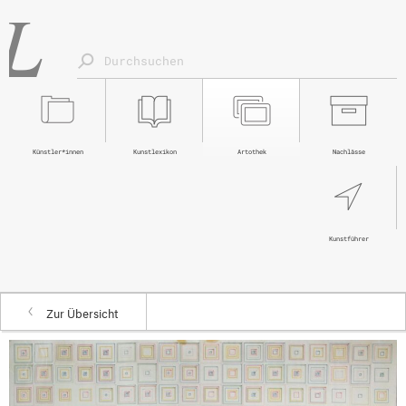
Künstler*innen
Kunstlexikon
Artothek
Nachlässe
Kunstführer
Zur Übersicht