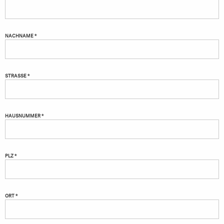
NACHNAME *
STRASSE *
HAUSNUMMER *
PLZ *
ORT *