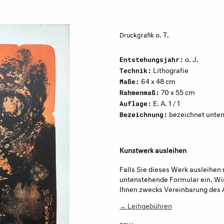
o. T.
Druckgrafik
o. J.
Entstehungsjahr:
Lithografie
Technik:
64 x 48 cm
Maße:
70 x 55 cm
Rahmenmaß:
E. A. 1 / 1
Auflage:
bezeichnet unten 
Bezeichnung:
Kunstwerk ausleihen
Falls Sie dieses Werk ausleihen 
untenstehende Formular ein. Wir
Ihnen zwecks Vereinbarung des 
→ Leihgebühren