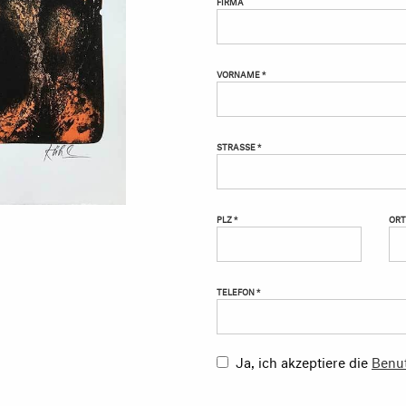
FIRMA
VORNAME *
STRASSE *
PLZ *
ORT
TELEFON *
Ja, ich akzeptiere die
Benu