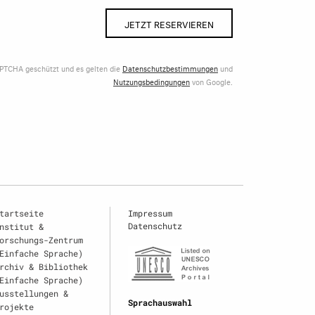
JETZT RESERVIEREN
APTCHA geschützt und es gelten die
Datenschutzbestimmungen
und
Nutzungsbedingungen
von Google.
tartseite
Impressum
Datenschutz
nstitut &
orschungs-Zentrum
Einfache Sprache)
rchiv & Bibliothek
Einfache Sprache)
usstellungen &
Sprachauswahl
rojekte