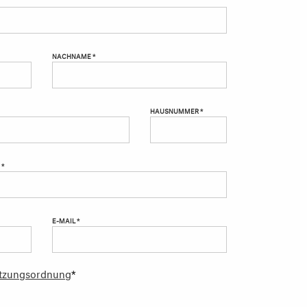
NACHNAME *
HAUSNUMMER *
 *
E-MAIL *
tzungsordnung
*