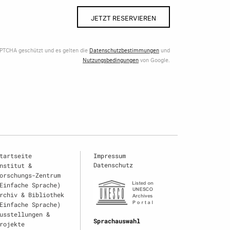
JETZT RESERVIEREN
APTCHA geschützt und es gelten die
Datenschutzbestimmungen
und
Nutzungsbedingungen
von Google.
tartseite
Impressum
Datenschutz
nstitut &
orschungs-Zentrum
Einfache Sprache)
rchiv & Bibliothek
Einfache Sprache)
usstellungen &
Sprachauswahl
rojekte