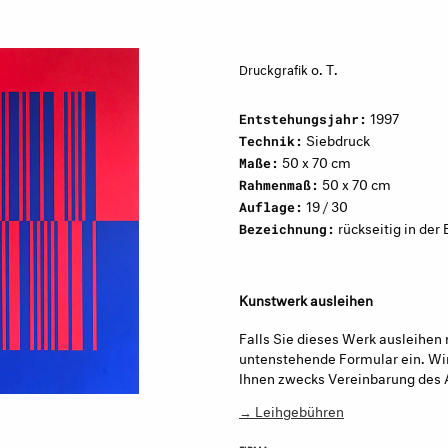
o. T.
Druckgrafik
1997
Entstehungsjahr:
Siebdruck
Technik:
50 x 70 cm
Maße:
50 x 70 cm
Rahmenmaß:
19 / 30
Auflage:
rückseitig in der 
Bezeichnung:
Kunstwerk ausleihen
Falls Sie dieses Werk ausleihen 
untenstehende Formular ein. Wir
Ihnen zwecks Vereinbarung des 
→ Leihgebühren