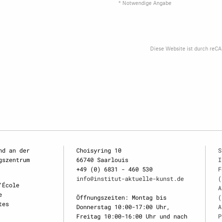
* Notwendige Angabe
Diese Website ist durch reC
nd an der
Choisyring 10
S
gszentrum
66740 Saarlouis
I
+49 (0) 6831 - 460 530
F
info@institut-aktuelle-kunst.de
(
‘École
A
e
Öffnungszeiten: Montag bis
(
tes
Donnerstag 10:00-17:00 Uhr,
A
Freitag 10:00-16:00 Uhr und nach
P