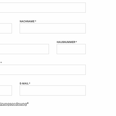
NACHNAME *
HAUSNUMMER *
 *
E-MAIL *
tzungsordnung
*