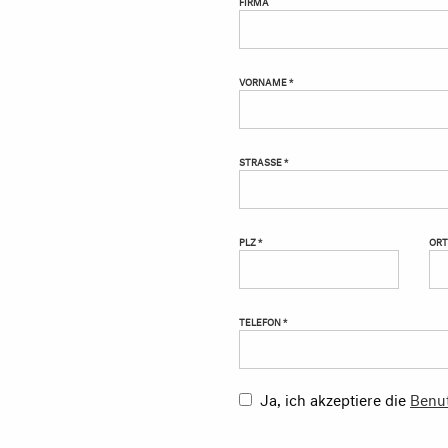
FIRMA
VORNAME *
STRASSE *
PLZ *
ORT
TELEFON *
Ja, ich akzeptiere die
Benu