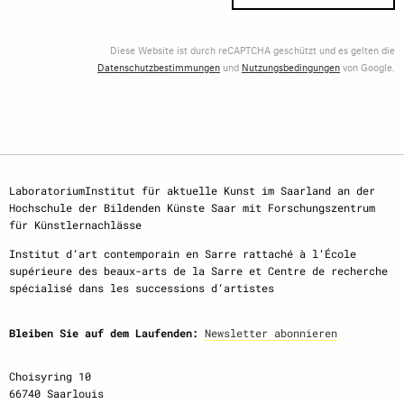
Diese Website ist durch reCAPTCHA geschützt und es gelten die
Datenschutzbestimmungen
und
Nutzungsbedingungen
von Google.
LaboratoriumInstitut für aktuelle Kunst im Saarland an der
Hochschule der Bildenden Künste Saar mit Forschungszentrum
für Künstlernachlässe
Institut d‘art contemporain en Sarre rattaché à l‘École
supérieure des beaux-arts de la Sarre et Centre de recherche
spécialisé dans les successions d‘artistes
Bleiben Sie auf dem Laufenden:
Newsletter abonnieren
Choisyring 10
66740 Saarlouis