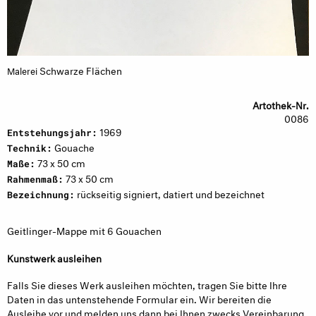
Schwarze Flächen
Malerei
Artothek-Nr.
0086
1969
Entstehungsjahr:
Gouache
Technik:
73 x 50 cm
Maße:
73 x 50 cm
Rahmenmaß:
rückseitig signiert, datiert und bezeichnet
Bezeichnung:
Geitlinger-Mappe mit 6 Gouachen
Kunstwerk ausleihen
Falls Sie dieses Werk ausleihen möchten, tragen Sie bitte Ihre
Daten in das untenstehende Formular ein. Wir bereiten die
Ausleihe vor und melden uns dann bei Ihnen zwecks Vereinbarung