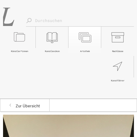
Künstler*innen
Kunstlexikon
Artothek
Nachlässe
Kunstführer
Zur Übersicht