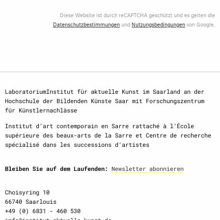
Diese Website ist durch reCAPTCHA geschützt und es gelten die
Datenschutzbestimmungen
und
Nutzungsbedingungen
von Google.
LaboratoriumInstitut für aktuelle Kunst im Saarland an der
Hochschule der Bildenden Künste Saar mit Forschungszentrum
für Künstlernachlässe
Institut d‘art contemporain en Sarre rattaché à l‘École
supérieure des beaux-arts de la Sarre et Centre de recherche
spécialisé dans les successions d‘artistes
Bleiben Sie auf dem Laufenden:
Newsletter abonnieren
Choisyring 10
66740 Saarlouis
+49 (0) 6831 - 460 530