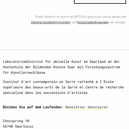
Diese Website ist durch reCAPTCHA geschützt und es gelten die
Datenschutzbestimmungen
und
Nutzungsbedingungen
von Google.
LaboratoriumInstitut für aktuelle Kunst im Saarland an der
Hochschule der Bildenden Künste Saar mit Forschungszentrum
für Künstlernachlässe
Institut d‘art contemporain en Sarre rattaché à l‘École
supérieure des beaux-arts de la Sarre et Centre de recherche
spécialisé dans les successions d‘artistes
Bleiben Sie auf dem Laufenden:
Newsletter abonnieren
Choisyring 10
66740 Saarlouis