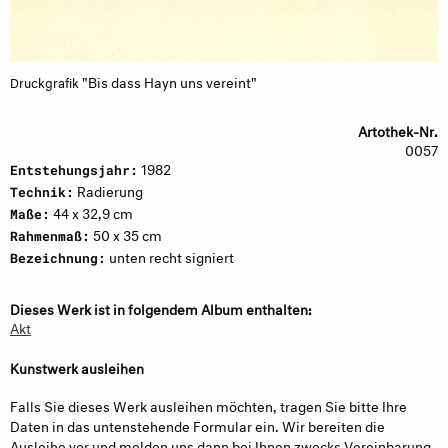
"Bis dass Hayn uns vereint"
Druckgrafik
Artothek-Nr.
0057
1982
Entstehungsjahr:
Radierung
Technik:
44 x 32,9 cm
Maße:
50 x 35 cm
Rahmenmaß:
unten recht signiert
Bezeichnung:
Dieses Werk ist in folgendem Album enthalten:
Akt
Kunstwerk ausleihen
Falls Sie dieses Werk ausleihen möchten, tragen Sie bitte Ihre
Daten in das untenstehende Formular ein. Wir bereiten die
Ausleihe vor und melden uns dann bei Ihnen zwecks Vereinbarung