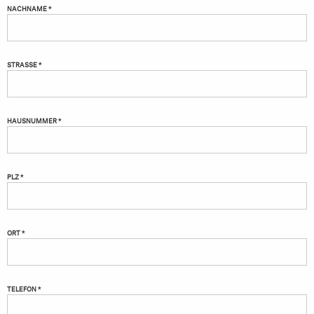
NACHNAME *
STRASSE *
HAUSNUMMER *
PLZ *
ORT *
TELEFON *