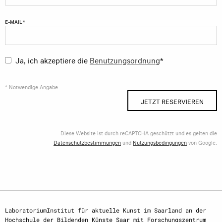
E-MAIL *
Ja, ich akzeptiere die
Benutzungsordnung
*
* Notwendige Angabe
JETZT RESERVIEREN
Diese Website ist durch reCAPTCHA geschützt und es gelten die
Datenschutzbestimmungen
und
Nutzungsbedingungen
von Google.
LaboratoriumInstitut für aktuelle Kunst im Saarland an der
Hochschule der Bildenden Künste Saar mit Forschungszentrum