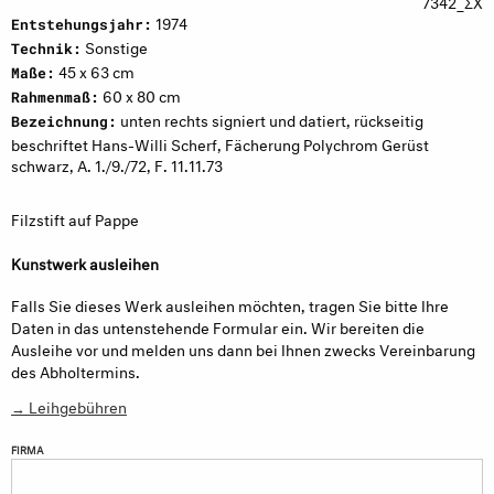
7342_ΣX
1974
Entstehungsjahr:
Sonstige
Technik:
45 x 63 cm
Maße:
60 x 80 cm
Rahmenmaß:
unten rechts signiert und datiert, rückseitig
Bezeichnung:
beschriftet Hans-Willi Scherf, Fächerung Polychrom Gerüst
schwarz, A. 1./9./72, F. 11.11.73
Filzstift auf Pappe
Kunstwerk ausleihen
Falls Sie dieses Werk ausleihen möchten, tragen Sie bitte Ihre
Daten in das untenstehende Formular ein. Wir bereiten die
Ausleihe vor und melden uns dann bei Ihnen zwecks Vereinbarung
des Abholtermins.
→ Leihgebühren
FIRMA