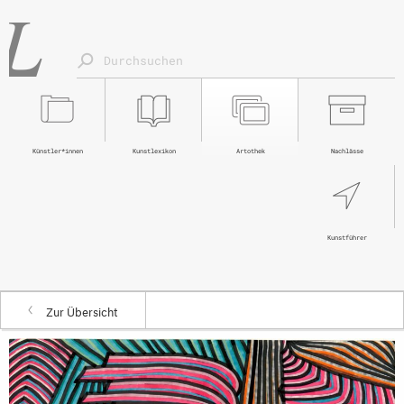
Künstler*innen
Kunstlexikon
Artothek
Nachlässe
Kunstführer
Zur Übersicht