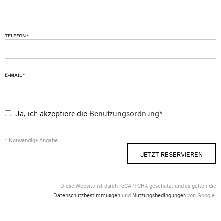
TELEFON *
E-MAIL *
Ja, ich akzeptiere die
Benutzungsordnung
*
* Notwendige Angabe
JETZT RESERVIEREN
Diese Website ist durch reCAPTCHA geschützt und es gelten die
Datenschutzbestimmungen
und
Nutzungsbedingungen
von Google.