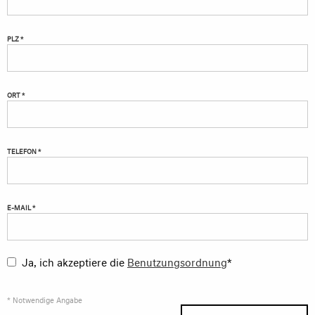
PLZ *
ORT *
TELEFON *
E-MAIL *
Ja, ich akzeptiere die
Benutzungsordnung
*
* Notwendige Angabe