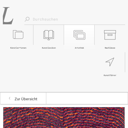
Künstler*innen
Kunstlexikon
Artothek
Nachlässe
Kunstführer
Zur Übersicht