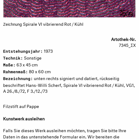
Spirale VI vibrierend Rot / Kühl
Zeichnung
Artothek-Nr.
7345_ΣX
1973
Entstehungsjahr:
Sonstige
Technik:
63 x 45 cm
Maße:
80 x 60 cm
Rahmenmaß:
unten rechts signiert und datiert, rückseitig
Bezeichnung:
beschriftet Hans-Willi Scherf, Spirale VI vibrierend Rot / Kühl, VG1,
A 26./8./72, F 3./12./73
Filzstift auf Pappe
Kunstwerk ausleihen
Falls Sie dieses Werk ausleihen möchten, tragen Sie bitte Ihre
Daten in das untenstehende Formular ein. Wir bereiten die