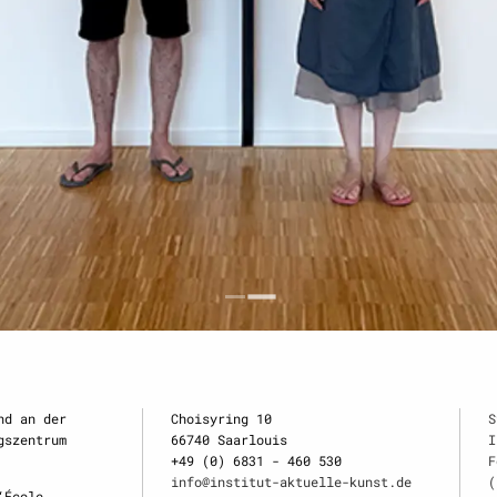
 du Mardi au Vendredi, de 10 h à 17 h
Dimanche de 14 h à 18 h
nd an der
Choisyring 10
S
gszentrum
66740 Saarlouis
I
+49 (0) 6831 - 460 530
F
info@institut-aktuelle-kunst.de
(
‘École