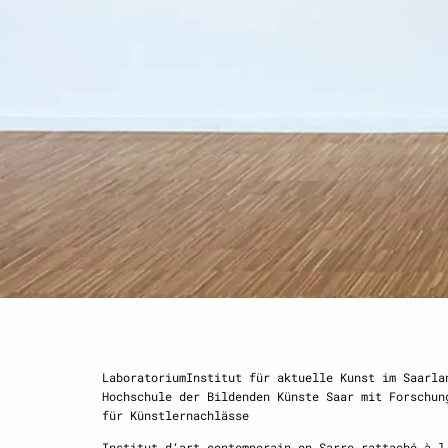
Di–Fr, 10–17 Uhr I
So 14–18 Uhr I le 
Mehr erfahren
LaboratoriumInstitut für aktuelle Kunst im Saarla
Hochschule der Bildenden Künste Saar mit Forschun
für Künstlernachlässe
Institut d‘art contemporain en Sarre rattaché à l