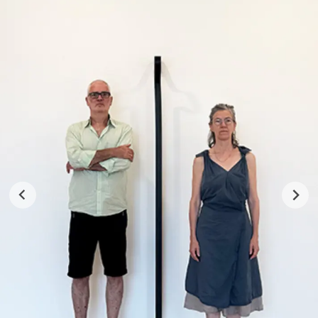
und aus Privatbesitz I et du propriété privée
Vernissage
Sonntag, 19. Oktober 2025, 15 Uhr / Dimanche 19 Octobre
2025, 15 h
Dauer der Ausstellung I Durée de l‘exposition
19. Oktober 2025 bis 25. Januar 2026 I du 19 Octobre 2025
au 25Janvier 2026
Öffnungszeiten / Heures d‘ouverture
Di–Fr, 10–17 Uhr I du Mardi au Vendredi, de 10 h à 17 h
So 14–18 Uhr I le Dimanche de 14 h à 18 h
Mehr erfahren