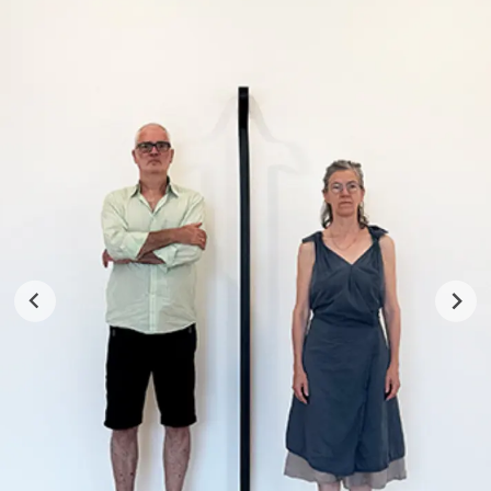
und aus Privatbesitz I et du propriété privée
Vernissage
Sonntag, 19. Oktober 2025, 15 Uhr / Dimanche 19 Octobre
2025, 15 h
Dauer der Ausstellung I Durée de l‘exposition
19. Oktober 2025 bis 25. Januar 2026 I du 19 Octobre 2025
au 25Janvier 2026
Öffnungszeiten / Heures d‘ouverture
Di–Fr, 10–17 Uhr I du Mardi au Vendredi, de 10 h à 17 h
So 14–18 Uhr I le Dimanche de 14 h à 18 h
Mehr erfahren