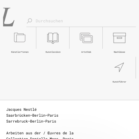
Künstler*innen
Kunstlexikon
Artothek
Nachlässe
Kunstführer
Jacques Nestlé
Mehr erfahren
Saarbrücken—Berlin—Paris
Sarrebruck—Berlin—Paris
Arbeiten aus der / Œuvres de la
Collection Danielle Moos, Paris